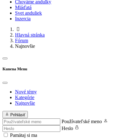
Chováme andulky
Mláďatá
Svet anduliek
Inzercia
Hlavná stránka
Fórum
Najnovšie
Kunena Menu
Nové témy
Kategórie
Najnovšie
Prihlásiť
Používateľské meno
Heslo
Pamätaj si ma