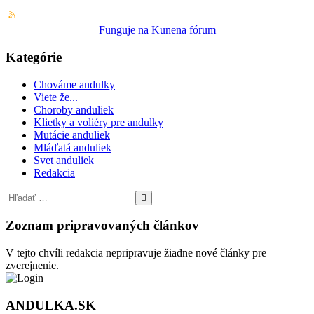
Funguje na
Kunena fórum
Kategórie
Chováme andulky
Viete že...
Choroby anduliek
Klietky a voliéry pre andulky
Mutácie anduliek
Mláďatá anduliek
Svet anduliek
Redakcia
Hľadať...
Zoznam pripravovaných článkov
V tejto chvíli redakcia nepripravuje žiadne nové články pre
zverejnenie.
ANDULKA.SK