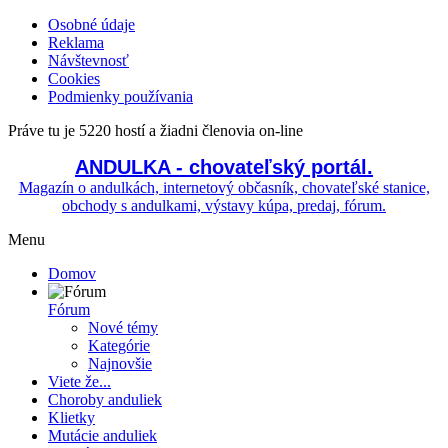
Osobné údaje
Reklama
Návštevnosť
Cookies
Podmienky používania
Práve tu je 5220 hostí a žiadni členovia on-line
ANDULKA - chovateľský portál.
Magazín o andulkách, internetový občasník, chovateľské stanice,
obchody s andulkami, výstavy kúpa, predaj, fórum.
Menu
Domov
Fórum
Nové témy
Kategórie
Najnovšie
Viete že...
Choroby anduliek
Klietky
Mutácie anduliek