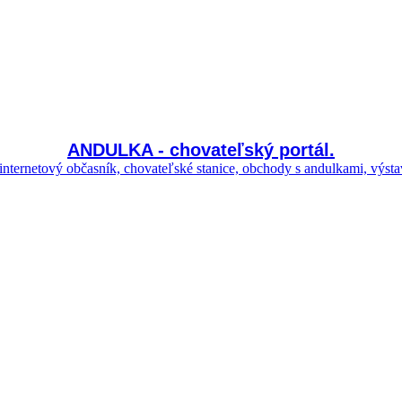
ANDULKA - chovateľský portál.
nternetový občasník, chovateľské stanice, obchody s andulkami, výsta