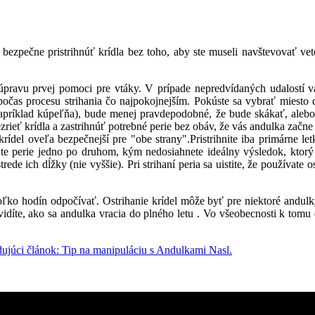
zpečne pristrihnúť krídla bez toho, aby ste museli navštevovať veter
 si súpravu prvej pomoci pre vtáky. V prípade nepredvídaných udalos
as procesu strihania čo najpokojnejším. Pokúste sa vybrať miesto 
apríklad kúpeľňa), bude menej pravdepodobné, že bude skákať, alebo s
ezrieť krídla a zastrihnúť potrebné perie bez obáv, že vás andulka začne
ídel oveľa bezpečnejší pre "obe strany".Pristrihnite iba primárne let
hajte perie jedno po druhom, kým nedosiahnete ideálny výsledok, ktor
ede ich dĺžky (nie vyššie). Pri strihaní peria sa uistite, že používate 
oľko hodín odpočívať. Ostrihanie krídel môže byť pre niektoré andulk
vidíte, ako sa andulka vracia do plného letu . Vo všeobecnosti k to
ujúci článok: Tip na manipuláciu s Andulkami
Nasl.