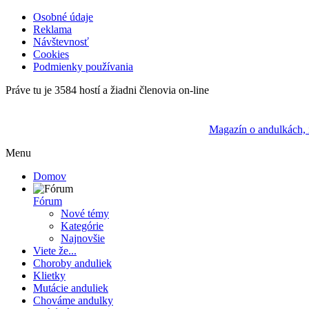
Osobné údaje
Reklama
Návštevnosť
Cookies
Podmienky používania
Práve tu je 3584 hostí a žiadni členovia on-line
Magazín o andulkách, i
Menu
Domov
Fórum
Nové témy
Kategórie
Najnovšie
Viete že...
Choroby anduliek
Klietky
Mutácie anduliek
Chováme andulky