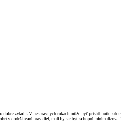
e to dobre zvládli. V nesprávnych rukách môže byť pristrihnutie krídel
dobrí v dodržiavaní pravidiel, mali by ste byť schopní minimalizovať