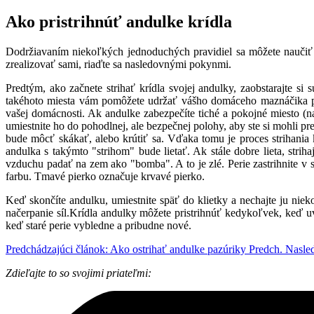
Ako pristrihnúť andulke krídla
Dodržiavaním niekoľkých jednoduchých pravidiel sa môžete naučiť be
zrealizovať sami, riaďte sa nasledovnými pokynmi.
Predtým, ako začnete strihať krídla svojej andulky, zaobstarajte
takéhoto miesta vám pomôžete udržať vášho domáceho maznáčika poč
vašej domácnosti. Ak andulke zabezpečíte tiché a pokojné miesto (n
umiestnite ho do pohodlnej, ale bezpečnej polohy, aby ste si mohli pr
bude môcť skákať, alebo krútiť sa. Vďaka tomu je proces strihania kr
andulka s takýmto "strihom" bude lietať. Ak stále dobre lieta, stri
vzduchu padať na zem ako "bomba". A to je zlé. Perie zastrihnite v str
farbu. Tmavé pierko označuje krvavé pierko.
Keď skončíte andulku, umiestnite späť do klietky a nechajte ju niek
načerpanie síl.Krídla andulky môžete pristrihnúť kedykoľvek, keď u
keď staré perie vybledne a pribudne nové.
Predchádzajúci článok: Ako ostrihať andulke pazúriky
Predch.
Nasled
Zdieľajte to so svojimi priateľmi: