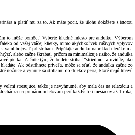
inára a platiť mu za to. Ak máte pocit, že úlohu dokážete s istotou
tí vám to môže pomôcť. Vyberte kľudné miesto pre andulku. Výberom
ďaleko od vašej vtáčej klietky, mimo akýchkoľvek rušivých vplyvov
 vami bojovať pri strihaní. Pripútajte andulku napríklad uterákom a
 hrýzť, alebo začne škrabať, pričom sa minimalizuje riziko, že andulka
kové pierka. Začnite tým, že budete strihať "striedmo" a uvidíte, ako
ý hľadáte. Ak odstrihnete priveľa, môže sa sťať, že andulka začne zo
ostré nožnice a vyhnite sa strihaniu do driekov peria, ktoré majú tmavú
y veľmi stresujúce, takže je nevyhnutné, aby mala čas na relaxáciu a
mu dochádza na primárnom letovom perí každých 6 mesiacov až 1 roka,