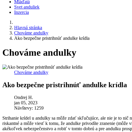
Mláďatá
Svet anduliek
Inzercia
Hlavná stránka
Chováme andulky
Ako bezpečne pristrihnúť andulke krídla
Chováme andulky
Chováme andulky
Ako bezpečne pristrihnúť andulke krídla
Ondrej H.
jan 05, 2023
Návštevy: 1259
Strihanie krídel u andulky sa môže zdať skľučujúce, ale nie je to nič 
riskantné a môže viesť k tomu, že andulke privodíte zranenie (môže vi
akékoľvek nebezpečenstvo a robiť v tomto dobrú a pre andulku prosp