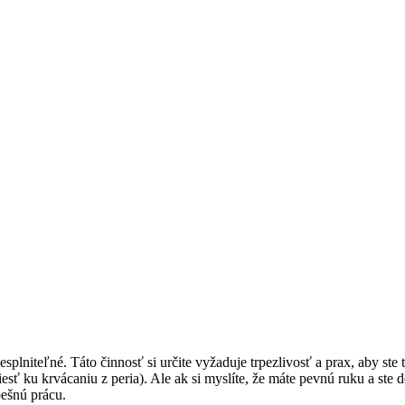
nesplniteľné. Táto činnosť si určite vyžaduje trpezlivosť a prax, aby st
esť ku krvácaniu z peria). Ale ak si myslíte, že máte pevnú ruku a ste 
ešnú prácu.